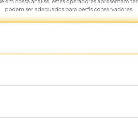
e em nossa análise, estes operadores apresentam te
podem ser adequados para perfis conservadores.