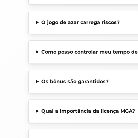
O jogo de azar carrega riscos?
Como posso controlar meu tempo de
Os bônus são garantidos?
Qual a importância da licença MGA?