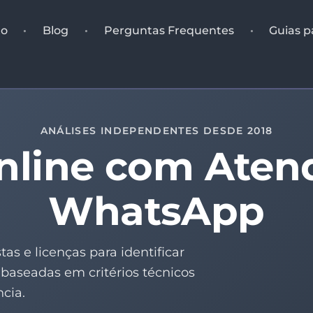
to
Blog
Perguntas Frequentes
Guias p
ANÁLISES INDEPENDENTES DESDE 2018
nline com Aten
WhatsApp
as e licenças para identificar
 baseadas em critérios técnicos
cia.