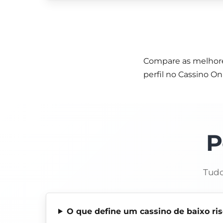
Compare as melhore
perfil no Cassino On
P
Tudo
O que define um cassino de baixo ris