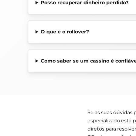
Posso recuperar dinheiro perdido?
O que é o rollover?
Como saber se um cassino é confiáve
Se as suas dúvidas 
especializado está 
diretos para resolv