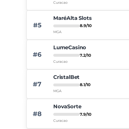
Curacao
MaréAlta Slots
#5
8.9/10
MGA
LumeCasino
#6
7.2/10
Curacao
CristalBet
#7
8.1/10
MGA
NovaSorte
#8
7.9/10
Curacao