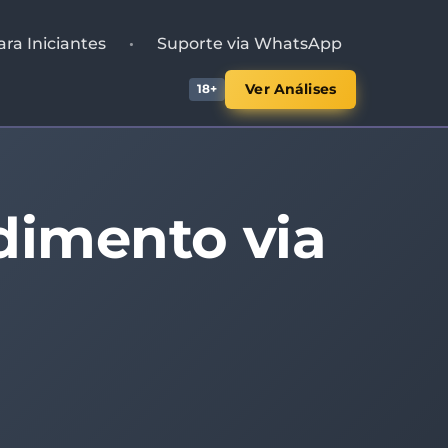
ara Iniciantes
Suporte via WhatsApp
Ver Análises
18+
dimento via