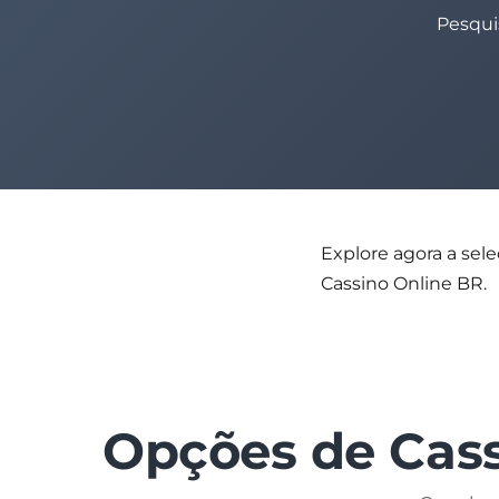
Pesqui
Explore agora a sel
Cassino Online BR.
Opções de Cass