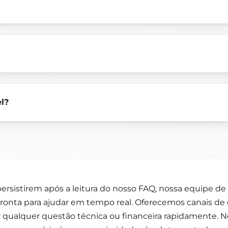
l?
persistirem após a leitura do nosso FAQ, nossa equipe de
pronta para ajudar em tempo real. Oferecemos canais d
er qualquer questão técnica ou financeira rapidamente. 