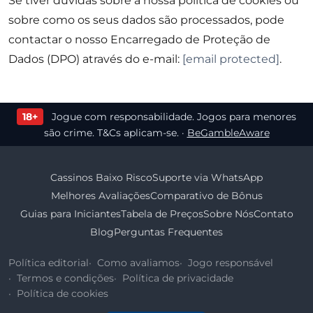
Se tiver dúvidas sobre a nossa política de cookies ou
sobre como os seus dados são processados, pode
contactar o nosso Encarregado de Proteção de
Dados (DPO) através do e-mail:
[email protected]
.
18+
Jogue com responsabilidade. Jogos para menores
são crime. T&Cs aplicam-se. ·
BeGambleAware
Cassinos Baixo Risco
Suporte via WhatsApp
Melhores Avaliações
Comparativo de Bônus
Guias para Iniciantes
Tabela de Preços
Sobre Nós
Contato
Blog
Perguntas Frequentes
Política editorial
Como avaliamos
Jogo responsável
Termos e condições
Política de privacidade
Política de cookies