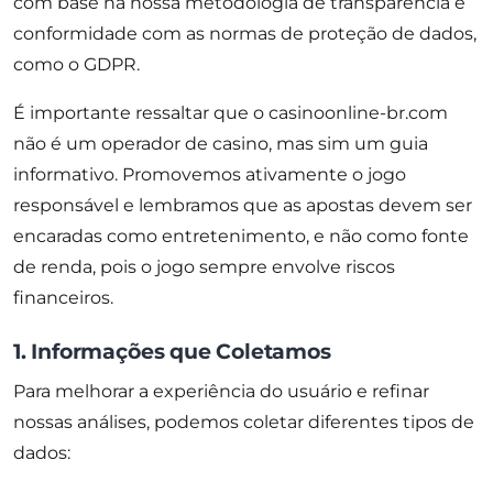
com base na nossa metodologia de transparência e
conformidade com as normas de proteção de dados,
como o GDPR.
É importante ressaltar que o casinoonline-br.com
não é um operador de casino, mas sim um guia
informativo. Promovemos ativamente o jogo
responsável e lembramos que as apostas devem ser
encaradas como entretenimento, e não como fonte
de renda, pois o jogo sempre envolve riscos
financeiros.
1. Informações que Coletamos
Para melhorar a experiência do usuário e refinar
nossas análises, podemos coletar diferentes tipos de
dados: