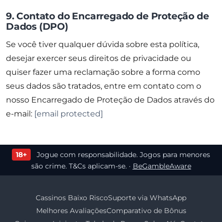
9. Contato do Encarregado de Proteção de
Dados (DPO)
Se você tiver qualquer dúvida sobre esta política,
desejar exercer seus direitos de privacidade ou
quiser fazer uma reclamação sobre a forma como
seus dados são tratados, entre em contato com o
nosso Encarregado de Proteção de Dados através do
e-mail:
[email protected]
18+
Jogue com responsabilidade. Jogos para menores
são crime. T&Cs aplicam-se. ·
BeGambleAware
Cassinos Baixo Risco
Suporte via WhatsApp
Melhores Avaliações
Comparativo de Bônus