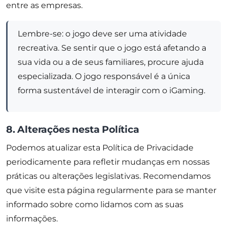
entre as empresas.
Lembre-se: o jogo deve ser uma atividade
recreativa. Se sentir que o jogo está afetando a
sua vida ou a de seus familiares, procure ajuda
especializada. O jogo responsável é a única
forma sustentável de interagir com o iGaming.
8. Alterações nesta Política
Podemos atualizar esta Política de Privacidade
periodicamente para refletir mudanças em nossas
práticas ou alterações legislativas. Recomendamos
que visite esta página regularmente para se manter
informado sobre como lidamos com as suas
informações.