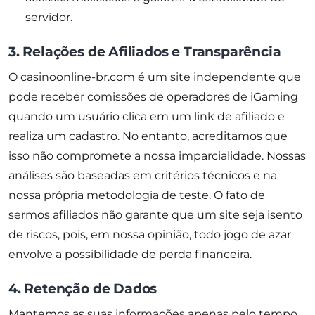
servidor.
3. Relações de Afiliados e Transparência
O casinoonline-br.com é um site independente que
pode receber comissões de operadores de iGaming
quando um usuário clica em um link de afiliado e
realiza um cadastro. No entanto, acreditamos que
isso não compromete a nossa imparcialidade. Nossas
análises são baseadas em critérios técnicos e na
nossa própria metodologia de teste. O fato de
sermos afiliados não garante que um site seja isento
de riscos, pois, em nossa opinião, todo jogo de azar
envolve a possibilidade de perda financeira.
4. Retenção de Dados
Mantemos as suas informações apenas pelo tempo