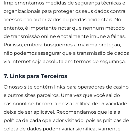
Implementamos medidas de segurança técnicas e
organizacionais para proteger os seus dados contra
acessos não autorizados ou perdas acidentais. No
entanto, é importante notar que nenhum método
de transmissão online é totalmente imune a falhas.
Por isso, embora busquemos a máxima proteção,
não podemos assegurar que a transmissão de dados
via internet seja absoluta em termos de segurança.
7. Links para Terceiros
O nosso site contém links para operadores de casino
e outros sites parceiros. Uma vez que você sai do
casinoonline-br.com, a nossa Política de Privacidade
deixa de ser aplicável. Recomendamos que leia a
política de cada operador visitado, pois as práticas de
coleta de dados podem variar significativamente