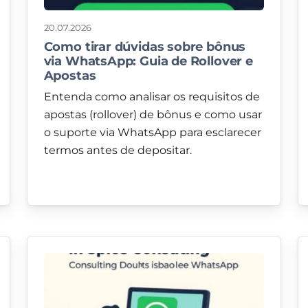
20.07.2026
Como tirar dúvidas sobre bônus
via WhatsApp: Guia de Rollover e
Apostas
Entenda como analisar os requisitos de
apostas (rollover) de bônus e como usar
o suporte via WhatsApp para esclarecer
termos antes de depositar.