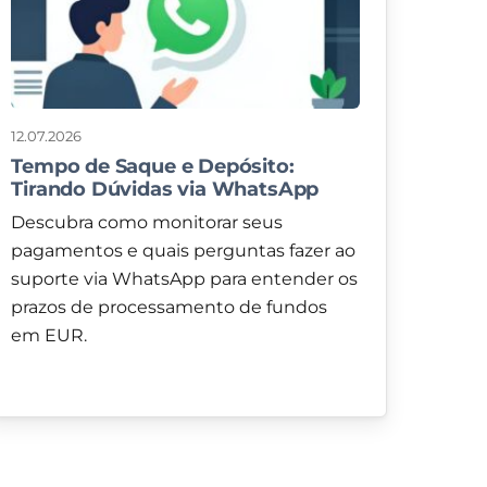
12.07.2026
Tempo de Saque e Depósito:
Tirando Dúvidas via WhatsApp
Descubra como monitorar seus
pagamentos e quais perguntas fazer ao
suporte via WhatsApp para entender os
prazos de processamento de fundos
em EUR.