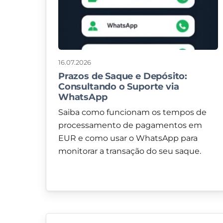
16.07.2026
Prazos de Saque e Depósito:
Consultando o Suporte via
WhatsApp
Saiba como funcionam os tempos de
processamento de pagamentos em
EUR e como usar o WhatsApp para
monitorar a transação do seu saque.