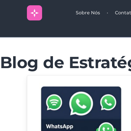
Sobre Nós
Conta
Blog de Estrat