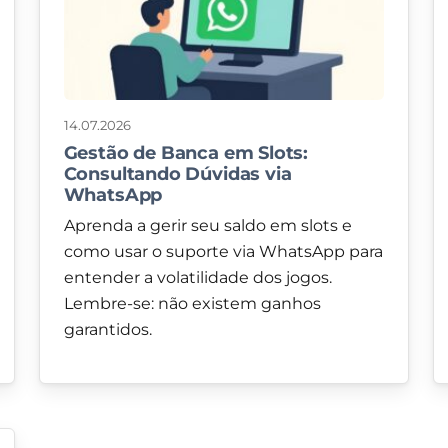
14.07.2026
Gestão de Banca em Slots:
Consultando Dúvidas via
WhatsApp
Aprenda a gerir seu saldo em slots e
como usar o suporte via WhatsApp para
entender a volatilidade dos jogos.
Lembre-se: não existem ganhos
garantidos.