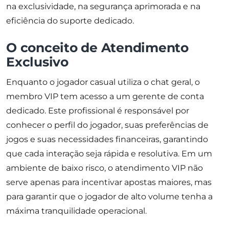
na exclusividade, na segurança aprimorada e na
eficiência do suporte dedicado.
O conceito de Atendimento
Exclusivo
Enquanto o jogador casual utiliza o chat geral, o
membro VIP tem acesso a um gerente de conta
dedicado. Este profissional é responsável por
conhecer o perfil do jogador, suas preferências de
jogos e suas necessidades financeiras, garantindo
que cada interação seja rápida e resolutiva. Em um
ambiente de baixo risco, o atendimento VIP não
serve apenas para incentivar apostas maiores, mas
para garantir que o jogador de alto volume tenha a
máxima tranquilidade operacional.