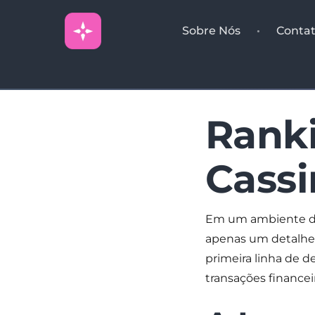
Sobre Nós
Conta
Ranki
Cassi
Em um ambiente de c
apenas um detalhe,
primeira linha de 
transações financeir