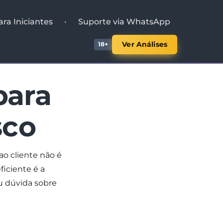
ara Iniciantes
Suporte via WhatsApp
Ver Análises
18+
para
sco
ao cliente não é
iciente é a
u dúvida sobre