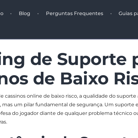
to
Blog
Perguntas Frequentes
Guias p
ng de Suporte 
nos de Baixo Ri
assinos online de baixo risco, a qualidade do suporte 
 mas um pilar fundamental de segurança. Um suporte ef
defesa do jogador diante de qualquer problema técnico o
as.