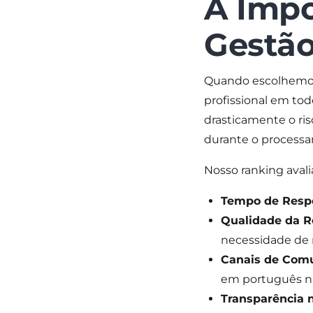
A Impo
Gestão
Quando escolhemos 
profissional em to
drasticamente o ris
durante o process
Nosso ranking avali
Tempo de Resp
Qualidade da R
necessidade de m
Canais de Comu
em português na
Transparência 