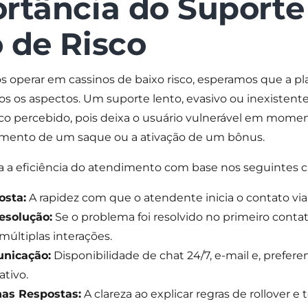
rtância do Suporte
 de Risco
operar em cassinos de baixo risco, esperamos que a pl
dos os aspectos. Um suporte lento, evasivo ou inexisten
co percebido, pois deixa o usuário vulnerável em momen
amento de um saque ou a ativação de um bônus.
a a eficiência do atendimento com base nos seguintes cr
osta:
A rapidez com que o atendente inicia o contato via 
esolução:
Se o problema foi resolvido no primeiro conta
últiplas interações.
nicação:
Disponibilidade de chat 24/7, e-mail e, prefer
tivo.
nas Respostas:
A clareza ao explicar regras de rollover e