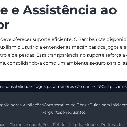
e e Assistência ao
or
eve oferecer suporte eficiente. O SambaSlots disponibil
iliam o usuário a entender as mecânicas dos jogos e a u
role de perdas. Essa transparência no suporte reforça a
ma, consolidando-a como um ambiente seguro para o laze
sponsabilidade. Jogos para menores são crime. T&Cs aplicam-se
pp
Melhores Avaliações
Comparativo de Bônus
Guias para Iniciant
Perguntas Frequentes
ável
Termos e condições
Política de privacidade
Política de c