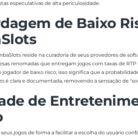
as especulativas de alta periculosidade.
dagem de Baixo Ri
Slots
mbaSlots reside na curadoria de seus provedores de soft
sas renomadas que entregam jogos com taxas de RTP (
 jogador de baixo risco, isso significa que a probabilidad
azo é clara e documentada, removendo a sensação de "sor
ade de Entretenim
o
 seus jogos de forma a facilitar a escolha do usuário conf