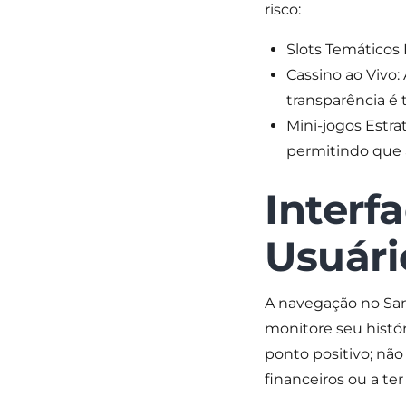
risco:
Slots Temáticos
Cassino ao Vivo:
transparência é
Mini-jogos Estr
permitindo que a
Interf
Usuári
A navegação no Sam
monitore seu histór
ponto positivo; nã
financeiros ou a te