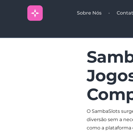
Sobre Nós
Conta
Samba
Jogos
Comp
O SambaSlots surge
diversão sem a nece
como a plataforma e