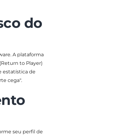
sco do
ware. A plataforma
Return to Player)
e estatística de
te cega".
ento
orme seu perfil de